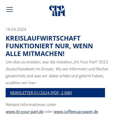
18.03.2024
KREISLAUFWIRTSCHAFT
FUNKTIONIERT NUR, WENN
ALLE MITMACHEN!
Um dies zu erzielen, war die Initiative „It’s Your Part“ 2023
deutschlandweit im Einsatz. Wo wir informiert und Becher
gesammelt und was wir dabei erlebt und gelernt haben,
erzählen wir hier:
NEWSLETTER 01/2024 [PDF, 2 MB]
Weitere Informationen unter
www.its-your-part.de
oder
www.coffeecup-paper.de