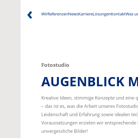
Wir
Referenzen
News
Karriere
Lösungen
Kontakt
Was u
Fotostudio
AUGENBLICK MA
Kreative Ideen, stimmige Konzepte und eine q
– das ist es, was die Arbeit unseres Fotostudi
Leidenschaft und Erfahrung sowie idealen te
Voraussetzungen erzielen wir entsprechende 
unvergessliche Bilder!