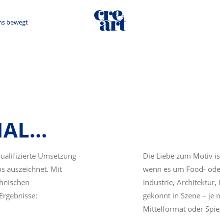
ns bewegt
L...
ualifizierte Umsetzung
Die Liebe zum Motiv ist
os auszeichnet. Mit
wenn es um Food- oder
chnischen
Industrie, Architektur,
Ergebnisse:
gekonnt in Szene – je
Mittelformat oder Spie