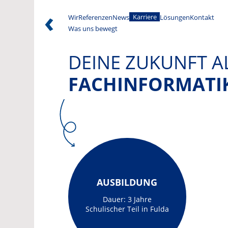
Karriere
Wir
Referenzen
News
Lösungen
Kontakt
Was uns bewegt
DEINE ZUKUNFT A
FACHINFORMATI
AUSBILDUNG
Dauer: 3 Jahre
Schulischer Teil in Fulda