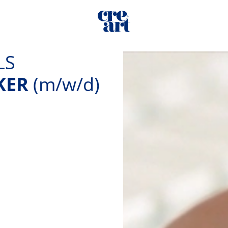
LS
KER
(m/w/d)