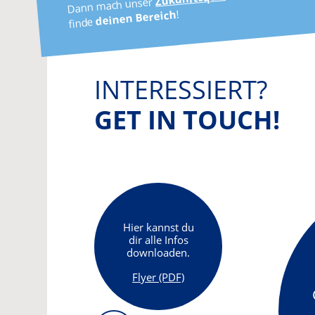
Dann mach unser
!
deinen Bereich
finde
INTERESSIERT?
GET IN TOUCH!
Hier kannst du
dir alle Infos
downloaden.
Flyer (PDF)